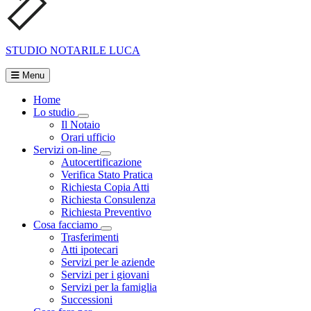
STUDIO NOTARILE
LUCA
Menu
Home
Lo studio
Visualizza menù di secondo livello
Il Notaio
Orari ufficio
Servizi on-line
Visualizza menù di secondo livello
Autocertificazione
Verifica Stato Pratica
Richiesta Copia Atti
Richiesta Consulenza
Richiesta Preventivo
Cosa facciamo
Visualizza menù di secondo livello
Trasferimenti
Atti ipotecari
Servizi per le aziende
Servizi per i giovani
Servizi per la famiglia
Successioni