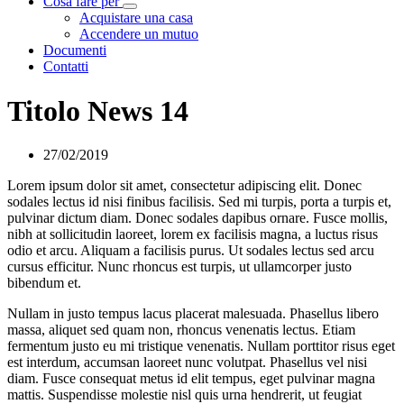
Cosa fare per
Visualizza menù di secondo livello
Acquistare una casa
Accendere un mutuo
Documenti
Contatti
Titolo News 14
27/02/2019
Lorem ipsum dolor sit amet, consectetur adipiscing elit. Donec
sodales lectus id nisi finibus facilisis. Sed mi turpis, porta a turpis et,
pulvinar dictum diam. Donec sodales dapibus ornare. Fusce mollis,
nibh at sollicitudin laoreet, lorem ex facilisis magna, a luctus risus
odio et arcu. Aliquam a facilisis purus. Ut sodales lectus sed arcu
cursus efficitur. Nunc rhoncus est turpis, ut ullamcorper justo
bibendum et.
Nullam in justo tempus lacus placerat malesuada. Phasellus libero
massa, aliquet sed quam non, rhoncus venenatis lectus. Etiam
fermentum justo eu mi tristique venenatis. Nullam porttitor risus eget
est interdum, accumsan laoreet nunc volutpat. Phasellus vel nisi
diam. Fusce consequat metus id elit tempus, eget pulvinar magna
mattis. Suspendisse molestie nisl quis urna hendrerit, ut feugiat