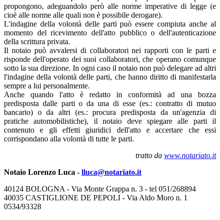
propongono, adeguandolo però alle norme imperative di legge (e
cioè alle norme alle quali non è possibile derogare).
L'indagine della volontà delle parti può essere compiuta anche al
momento del ricevimento dell'atto pubblico o dell'autenticazione
della scrittura privata.
Il notaio può avvalersi di collaboratori nei rapporti con le parti e
risponde dell'operato dei suoi collaboratori, che operano comunque
sotto la sua direzione. In ogni caso il notaio non può delegare ad altri
l'indagine della volontà delle parti, che hanno diritto di manifestarla
sempre a lui personalmente.
Anche quando l'atto è redatto in conformità ad una bozza
predisposta dalle parti o da una di esse (es.: contratto di mutuo
bancario) o da altri (es.: procura predisposta da un'agenzia di
pratiche automobilistiche), il notaio deve spiegare alle parti il
contenuto e gli effetti giuridici dell'atto e accertare che essi
corrispondano alla volontà di tutte le parti.
tratto da
www.notariato.it
Notaio Lorenzo Luca -
lluca@notariato.it
40124 BOLOGNA - Via Monte Grappa n. 3 - tel 051/268894
40035 CASTIGLIONE DE PEPOLI - Via Aldo Moro n. 1
0534/93328