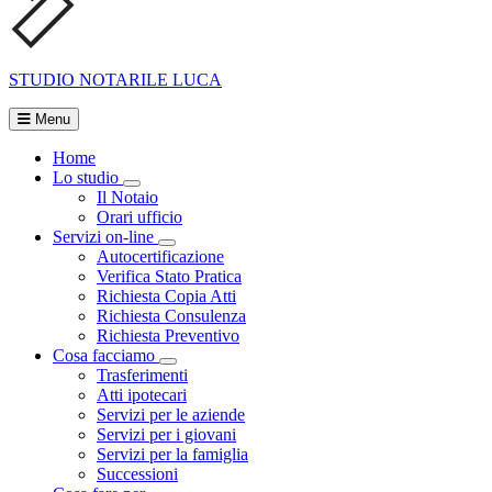
STUDIO NOTARILE
LUCA
Menu
Home
Lo studio
Visualizza menù di secondo livello
Il Notaio
Orari ufficio
Servizi on-line
Visualizza menù di secondo livello
Autocertificazione
Verifica Stato Pratica
Richiesta Copia Atti
Richiesta Consulenza
Richiesta Preventivo
Cosa facciamo
Visualizza menù di secondo livello
Trasferimenti
Atti ipotecari
Servizi per le aziende
Servizi per i giovani
Servizi per la famiglia
Successioni